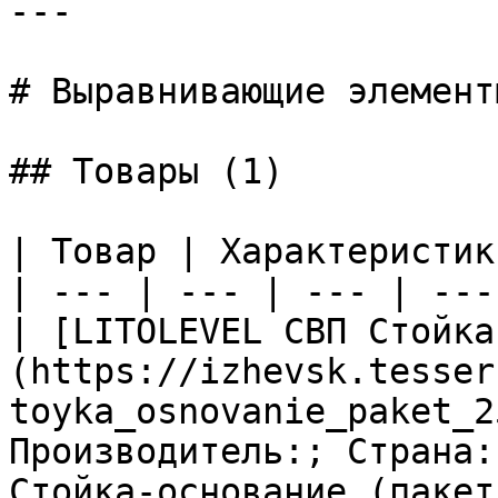
---

# Выравнивающие элементы
## Товары (1)

| Товар | Характеристик
| --- | --- | --- | --- 
| [LITOLEVEL СВП Стойка
(https://izhevsk.tesser
toyka_osnovanie_paket_2
Производитель:; Страна:
Стойка-основание (пакет