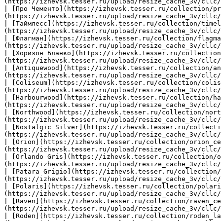
(https://izhevsk.tesser.ru/upload/resize_cache_3v/cllc/
| [Про Чементо](https://izhevsk.tesser.ru/collection/pr
(https://izhevsk.tesser.ru/upload/resize_cache_3v/cllc/
| [Таймлесс](https://izhevsk.tesser.ru/collection/timel
(https://izhevsk.tesser.ru/upload/resize_cache_3v/cllc/
| [Флагман](https://izhevsk.tesser.ru/collection/flagma
(https://izhevsk.tesser.ru/upload/resize_cache_3v/cllc/
| [Хоризон Бланко](https://izhevsk.tesser.ru/collection
(https://izhevsk.tesser.ru/upload/resize_cache_3v/cllc/
| [Antiquewood](https://izhevsk.tesser.ru/collection/an
(https://izhevsk.tesser.ru/upload/resize_cache_3v/cllc/
| [Coliseum](https://izhevsk.tesser.ru/collection/colis
(https://izhevsk.tesser.ru/upload/resize_cache_3v/cllc/
| [Harbourwood](https://izhevsk.tesser.ru/collection/ha
(https://izhevsk.tesser.ru/upload/resize_cache_3v/cllc/
| [Northwood](https://izhevsk.tesser.ru/collection/nort
(https://izhevsk.tesser.ru/upload/resize_cache_3v/cllc/
| [Nostalgic Silver](https://izhevsk.tesser.ru/collecti
(https://izhevsk.tesser.ru/upload/resize_cache_3v/cllc/
| [Orion](https://izhevsk.tesser.ru/collection/orion_ce
(https://izhevsk.tesser.ru/upload/resize_cache_3v/cllc/
| [Orlando Gris](https://izhevsk.tesser.ru/collection/o
(https://izhevsk.tesser.ru/upload/resize_cache_3v/cllc/
| [Patara Grigio](https://izhevsk.tesser.ru/collection/
(https://izhevsk.tesser.ru/upload/resize_cache_3v/cllc/
| [Polaris](https://izhevsk.tesser.ru/collection/polari
(https://izhevsk.tesser.ru/upload/resize_cache_3v/cllc/
| [Raven](https://izhevsk.tesser.ru/collection/raven_ce
(https://izhevsk.tesser.ru/upload/resize_cache_3v/cllc/
| [Roden](https://izhevsk.tesser.ru/collection/roden_la