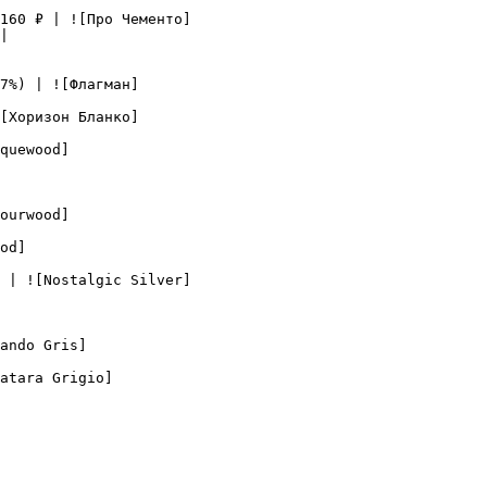
160 ₽ | ![Про Чементо]
|

7%) | ![Флагман]
[Хоризон Бланко]
quewood]
ourwood]
od]
 | ![Nostalgic Silver]
ando Gris]
atara Grigio]