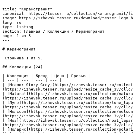
---

title: "Керамогранит"

canonical: https://tesser.ru/collection/keramogranit/fi
image: https://izhevsk.tesser.ru/download/tesser_logo_b
lang: ru

type: listing

section: Главная / Коллекции / Керамогранит

page: 1 из 5

---

# Керамогранит

_Страница 1 из 5._

## Коллекции (24)

| Коллекция | Бренд | Цена | Превью |

| --- | --- | --- | --- |

| [Mramor Story Grey](https://izhevsk.tesser.ru/collect
(https://izhevsk.tesser.ru/upload/resize_cache_3v/cllc/
| [Natural](https://izhevsk.tesser.ru/collection/natura
(https://izhevsk.tesser.ru/upload/resize_cache_3v/cllc/
| [Лунэ](https://izhevsk.tesser.ru/collection/lune_lapa
(https://izhevsk.tesser.ru/upload/resize_cache_3v/cllc/
| [Нельсон](https://izhevsk.tesser.ru/collection/nelson
(https://izhevsk.tesser.ru/upload/resize_cache_3v/cllc/
| [Ноа](https://izhevsk.tesser.ru/collection/noa1_lapar
(https://izhevsk.tesser.ru/upload/resize_cache_3v/cllc/
| [Поларис](https://izhevsk.tesser.ru/collection/polari