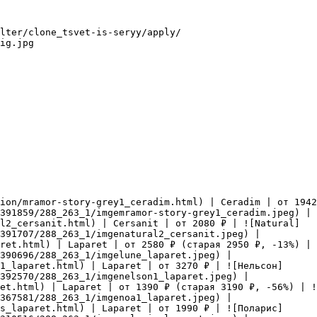
lter/clone_tsvet-is-seryy/apply/

ig.jpg

ion/mramor-story-grey1_ceradim.html) | Ceradim | от 1942
391859/288_263_1/imgemramor-story-grey1_ceradim.jpeg) |

l2_cersanit.html) | Cersanit | от 2080 ₽ | ![Natural]
391707/288_263_1/imgenatural2_cersanit.jpeg) |

ret.html) | Laparet | от 2580 ₽ (старая 2950 ₽, -13%) | 
390696/288_263_1/imgelune_laparet.jpeg) |

1_laparet.html) | Laparet | от 3270 ₽ | ![Нельсон]
392570/288_263_1/imgenelson1_laparet.jpeg) |

et.html) | Laparet | от 1390 ₽ (старая 3190 ₽, -56%) | !
367581/288_263_1/imgenoa1_laparet.jpeg) |

s_laparet.html) | Laparet | от 1990 ₽ | ![Поларис]