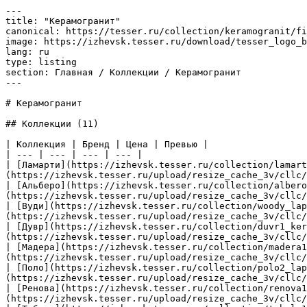
---

title: "Керамогранит"

canonical: https://tesser.ru/collection/keramogranit/fi
image: https://izhevsk.tesser.ru/download/tesser_logo_b
lang: ru

type: listing

section: Главная / Коллекции / Керамогранит

---

# Керамогранит

## Коллекции (11)

| Коллекция | Бренд | Цена | Превью |

| --- | --- | --- | --- |

| [Ламарти](https://izhevsk.tesser.ru/collection/lamart
(https://izhevsk.tesser.ru/upload/resize_cache_3v/cllc/
| [Альберо](https://izhevsk.tesser.ru/collection/albero
(https://izhevsk.tesser.ru/upload/resize_cache_3v/cllc/
| [Вуди](https://izhevsk.tesser.ru/collection/woody_lap
(https://izhevsk.tesser.ru/upload/resize_cache_3v/cllc/
| [Дувр](https://izhevsk.tesser.ru/collection/duvr1_ker
(https://izhevsk.tesser.ru/upload/resize_cache_3v/cllc/
| [Мадера](https://izhevsk.tesser.ru/collection/madera1
(https://izhevsk.tesser.ru/upload/resize_cache_3v/cllc/
| [Поло](https://izhevsk.tesser.ru/collection/polo2_lap
(https://izhevsk.tesser.ru/upload/resize_cache_3v/cllc/
| [Ренова](https://izhevsk.tesser.ru/collection/renova1
(https://izhevsk.tesser.ru/upload/resize_cache_3v/cllc/