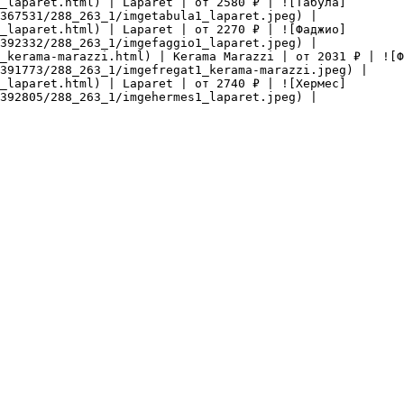
_laparet.html) | Laparet | от 2580 ₽ | ![Табула]
367531/288_263_1/imgetabula1_laparet.jpeg) |

_laparet.html) | Laparet | от 2270 ₽ | ![Фаджио]
392332/288_263_1/imgefaggio1_laparet.jpeg) |

_kerama-marazzi.html) | Kerama Marazzi | от 2031 ₽ | ![Ф
391773/288_263_1/imgefregat1_kerama-marazzi.jpeg) |

_laparet.html) | Laparet | от 2740 ₽ | ![Хермес]
392805/288_263_1/imgehermes1_laparet.jpeg) |
