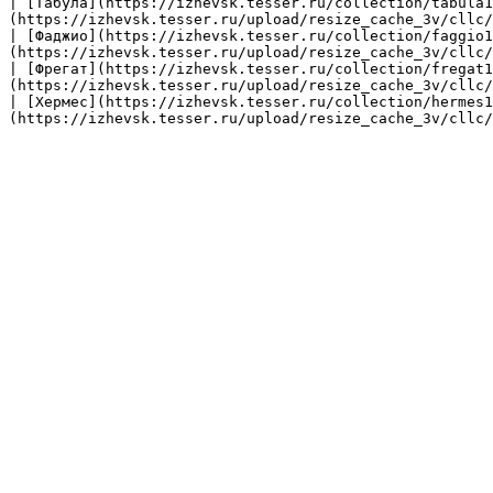
| [Табула](https://izhevsk.tesser.ru/collection/tabula1
(https://izhevsk.tesser.ru/upload/resize_cache_3v/cllc/
| [Фаджио](https://izhevsk.tesser.ru/collection/faggio1
(https://izhevsk.tesser.ru/upload/resize_cache_3v/cllc/
| [Фрегат](https://izhevsk.tesser.ru/collection/fregat1
(https://izhevsk.tesser.ru/upload/resize_cache_3v/cllc/
| [Хермес](https://izhevsk.tesser.ru/collection/hermes1
(https://izhevsk.tesser.ru/upload/resize_cache_3v/cllc/