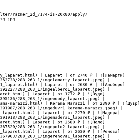
lter/razmer_2d_7174-is-20x80/apply/

ig.jpg

y_laparet.html) | Laparet | от 2740 ₽ | ![Ламарти]
363738/288_263_1/imgelamarty_laparet.jpeg) |

1_laparet.html) | Laparet | от 2630 ₽ | ![Альберо]
392227/288_263_1/imgealbero1_laparet.jpeg) |

aret.html) | Laparet | от 1772 ₽ | ![Вуди]
395136/288_263_1/imgewoody_laparet.jpeg) |

ama-marazzi.html) | Kerama Marazzi | от 2390 ₽ | ![Дувр]
391987/288_263_1/imgeduvr1_kerama-marazzi.jpeg) |

_laparet.html) | Laparet | от 2270 ₽ | ![Мадера]
391918/288_263_1/imgemadera1_laparet.jpeg) |

aret.html) | Laparet | от 2580 ₽ | ![Поло]
367520/288_263_1/imgepolo2_laparet.jpeg) |

_laparet.html) | Laparet | от 2630 ₽ | ![Ренова]
367963/288_263_1/imgerenova1_laparet.jpeg) |
