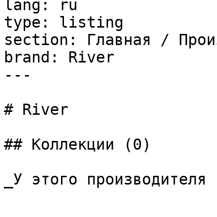
lang: ru

type: listing

section: Главная / Прои
brand: River

---

# River

## Коллекции (0)

_У этого производителя 