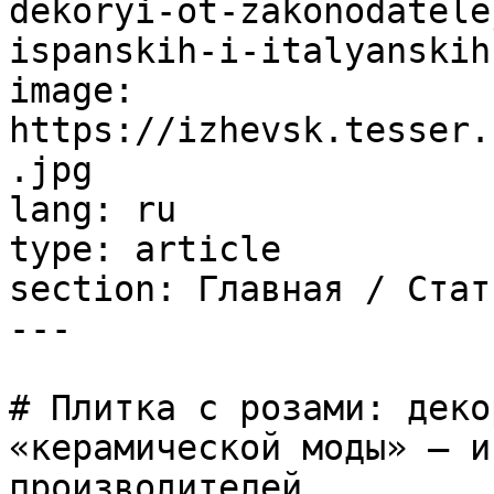
dekoryi-ot-zakonodatele
ispanskih-i-italyanskih
image: 
https://izhevsk.tesser.
.jpg

lang: ru

type: article

section: Главная / Стать
---

# Плитка с розами: деко
«керамической моды» – и
производителей
