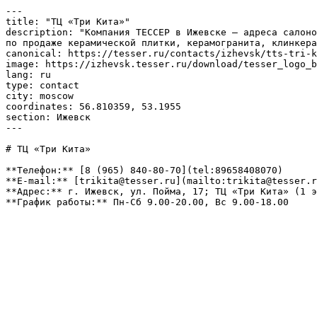
---

title: "ТЦ «Три Кита»"

description: "Компания ТЕССЕР в Ижевске – адреса салоно
по продаже керамической плитки, керамогранита, клинкера
canonical: https://tesser.ru/contacts/izhevsk/tts-tri-k
image: https://izhevsk.tesser.ru/download/tesser_logo_b
lang: ru

type: contact

city: moscow

coordinates: 56.810359, 53.1955

section: Ижевск

---

# ТЦ «Три Кита»

**Телефон:** [8 (965) 840-80-70](tel:89658408070)

**E-mail:** [trikita@tesser.ru](mailto:trikita@tesser.r
**Адрес:** г. Ижевск, ул. Пойма, 17; ТЦ «Три Кита» (1 э
**График работы:** Пн-Сб 9.00-20.00, Вс 9.00-18.00
