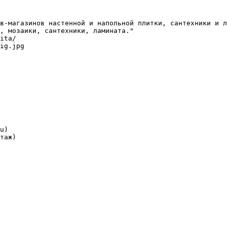
в-магазинов настенной и напольной плитки, сантехники и л
, мозаики, сантехники, ламината."

ita/

ig.jpg

u)

таж)
